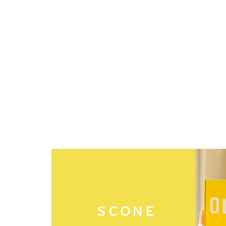
ＳＣＯＮＥ