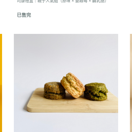
司康禮盒｜親子人氣組（原味 × 蔓越莓 × 鹹乳酪）
已售完