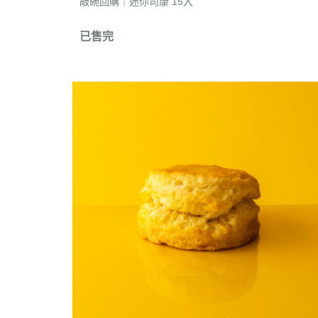
敲碗回購｜迷你司康 15入
已售完