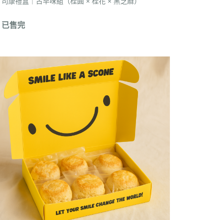
司康禮盒｜古早味組（桂圓 × 桂花 × 黑芝麻）
已售完