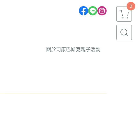
0
關於
司康
巴斯克
親子活動
navigate_next