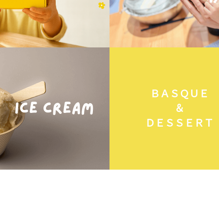
ＢＡＳＱＵＥ
＆
ＤＥＳＳＥＲＴ